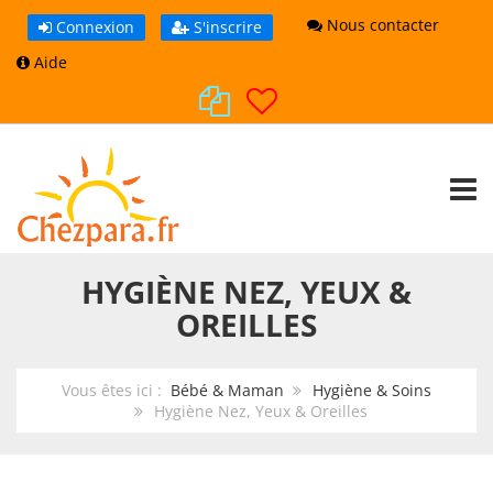
Nous contacter
Connexion
S'inscrire
Aide
TOGG
HYGIÈNE NEZ, YEUX &
OREILLES
Vous êtes ici :
Bébé & Maman
Hygiène & Soins
Hygiène Nez, Yeux & Oreilles